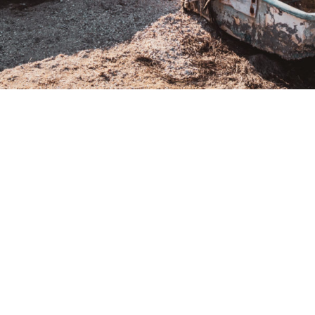
, Photographe Professionnelle Montpellier & 
15 30 14 06 • Email :
audrey.viste[@]photographe-montp