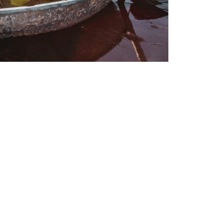
Prades-Le-Lez
ellier.co