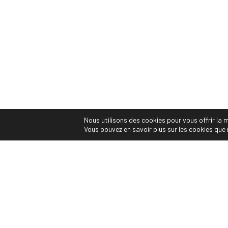
https://photographe-montpellier.co
évènements culturels, vente et tira
photographe de mariages, photographe 
© Copyright 2020 Audrey Viste, Photographe Professio
Nous utilisons des cookies pour vous offrir la m
Vous pouvez en savoir plus sur les cookies que 
);