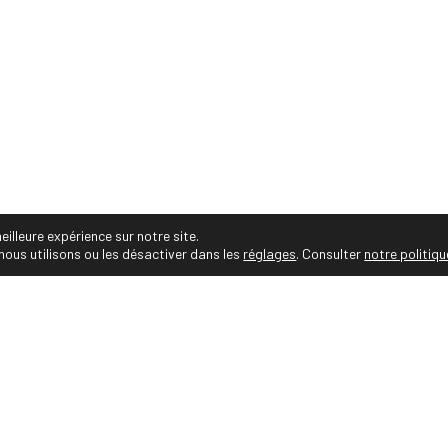
• Audrey Viste, Photographe Professionnelle Montpelli
ges personnalisés, projets et séries photos, portrait
corporate, entreprise, famille, photos de mariés, gr
sportif et animalier, immobilier, reportage
nnelle Montpellier • https://photographe-montpellier.co • Tous droit
eilleure expérience sur notre site.
nous utilisons ou les désactiver dans les
réglages
. Consulter
notre politiqu