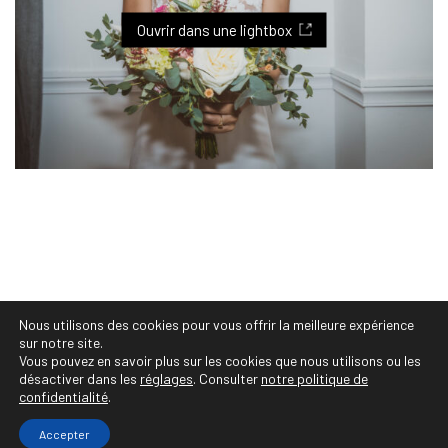
Viste, Photographe Professionnelle Montpellier :
photographe festivals, concerts, évènements
Ouvrir dans une lightbox
culturels, vente et tirages personnalisés, projets
et séries photos, portraits photo, shooting photo,
book photo, photographe de mariages,
photographe corporate, entreprise, famille,
photos de mariés, grossesse, naissance, bébés,
photographe sportif et animalier, immobilier,
reportage
Nous utilisons des cookies pour vous offrir la meilleure expérience
© Copyright 2020 Audrey Viste, Photographe
sur notre site.
Professionnelle Montpellier • https://photographe-
Vous pouvez en savoir plus sur les cookies que nous utilisons ou les
désactiver dans les
réglages
. Consulter
notre politique de
montpellier.co • Tous droits réservés
confidentialité
.
Accepter