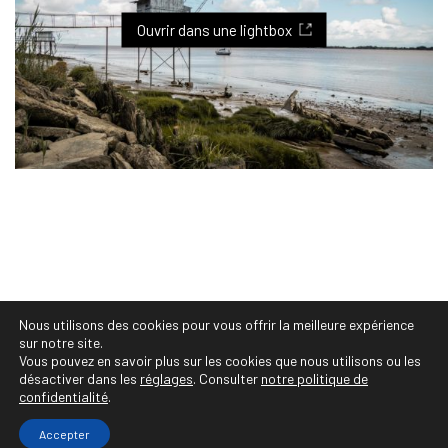
Viste, Photographe Professionnelle Montpellier :
photographe festivals, concerts, évènements
Ouvrir dans une lightbox
culturels, vente et tirages personnalisés, projets
et séries photos, portraits photo, shooting photo,
book photo, photographe de mariages,
photographe corporate, entreprise, famille,
photos de mariés, grossesse, naissance, bébés,
photographe sportif et animalier, immobilier,
reportage
Nous utilisons des cookies pour vous offrir la meilleure expérience
© Copyright 2020 Audrey Viste, Photographe
sur notre site.
Professionnelle Montpellier • https://photographe-
Vous pouvez en savoir plus sur les cookies que nous utilisons ou les
désactiver dans les
réglages
. Consulter
notre politique de
montpellier.co • Tous droits réservés
confidentialité
.
Accepter