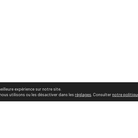
15 30 14 06 • Email :
audrey.viste[@]photographe-montp
• Audrey Viste, Photographe Professionnelle Montpelli
ges personnalisés, projets et séries photos, portrait
corporate, entreprise, famille, photos de mariés, gr
sportif et animalier, immobilier, reportage
nnelle Montpellier • https://photographe-montpellier.co • Tous droit
eilleure expérience sur notre site.
nous utilisons ou les désactiver dans les
réglages
. Consulter
notre politiqu