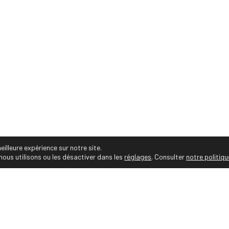
15 30 14 06 • Email :
audrey.viste[@]photographe-montp
• Audrey Viste, Photographe Professionnelle Montpelli
ges personnalisés, projets et séries photos, portrait
corporate, entreprise, famille, photos de mariés, gr
sportif et animalier, immobilier, reportage
nnelle Montpellier • https://photographe-montpellier.co • Tous droit
eilleure expérience sur notre site.
nous utilisons ou les désactiver dans les
réglages
. Consulter
notre politiqu