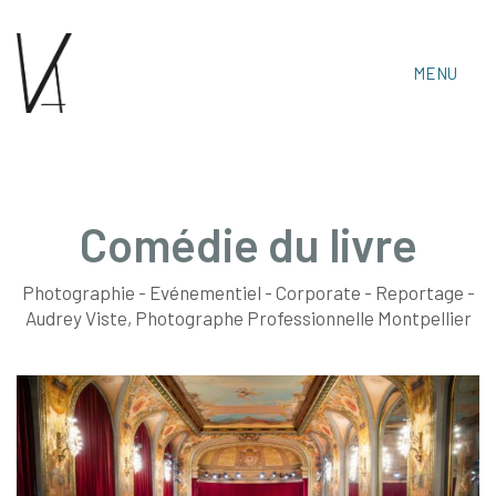
MENU
Comédie du livre
Photographie - Evénementiel - Corporate - Reportage -
Audrey Viste, Photographe Professionnelle
Audrey Viste, Photographe Professionnelle Montpellier
Montpellier & Prades-Le-Lez
Tél : 06 15 30 14 06 • Email :
audrey.viste[@]photographe-montpellier.co
https://photographe-montpellier.co
• Audrey