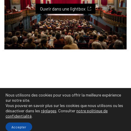
Viste, Photographe Professionnelle Montpellier :
photographe festivals, concerts, évènements
Ouvrir dans une lightbox
culturels, vente et tirages personnalisés, projets
et séries photos, portraits photo, shooting photo,
book photo, photographe de mariages,
photographe corporate, entreprise, famille,
photos de mariés, grossesse, naissance, bébés,
photographe sportif et animalier, immobilier,
reportage
Nous utilisons des cookies pour vous offrir la meilleure expérience
© Copyright 2020 Audrey Viste, Photographe
sur notre site.
Professionnelle Montpellier • https://photographe-
Vous pouvez en savoir plus sur les cookies que nous utilisons ou les
désactiver dans les
réglages
. Consulter
notre politique de
montpellier.co • Tous droits réservés
confidentialité
.
Accepter