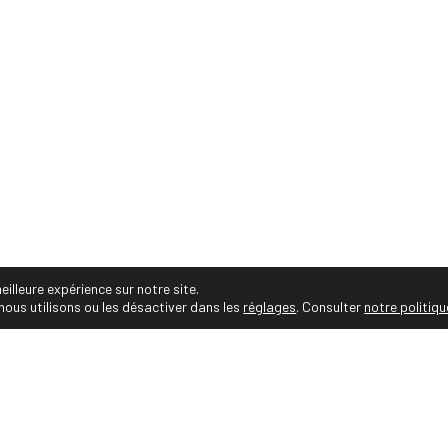
15 30 14 06 • Email :
audrey.viste[@]photographe-montp
• Audrey Viste, Photographe Professionnelle Montpelli
ges personnalisés, projets et séries photos, portrait
corporate, entreprise, famille, photos de mariés, gr
sportif et animalier, immobilier, reportage
nnelle Montpellier • https://photographe-montpellier.co • Tous droit
eilleure expérience sur notre site.
nous utilisons ou les désactiver dans les
réglages
. Consulter
notre politiqu