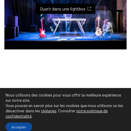
Viste, Photographe Professionnelle Montpellier :
photographe festivals, concerts, évènements
Ouvrir dans une lightbox
culturels, vente et tirages personnalisés, projets
et séries photos, portraits photo, shooting photo,
book photo, photographe de mariages,
photographe corporate, entreprise, famille,
photos de mariés, grossesse, naissance, bébés,
photographe sportif et animalier, immobilier,
reportage
Nous utilisons des cookies pour vous offrir la meilleure expérience
© Copyright 2020 Audrey Viste, Photographe
sur notre site.
Professionnelle Montpellier • https://photographe-
Vous pouvez en savoir plus sur les cookies que nous utilisons ou les
désactiver dans les
réglages
. Consulter
notre politique de
montpellier.co • Tous droits réservés
confidentialité
.
Accepter