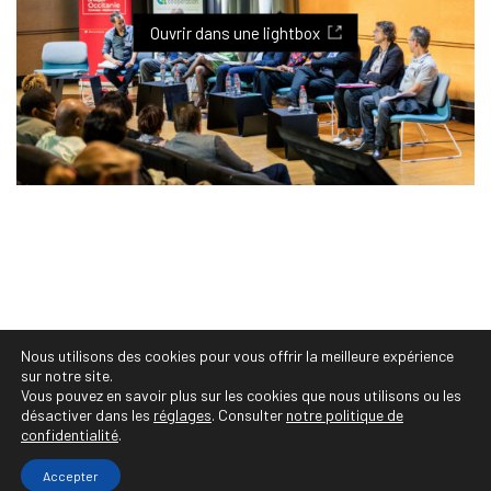
Viste, Photographe Professionnelle Montpellier :
photographe festivals, concerts, évènements
Ouvrir dans une lightbox
culturels, vente et tirages personnalisés, projets
et séries photos, portraits photo, shooting photo,
book photo, photographe de mariages,
photographe corporate, entreprise, famille,
photos de mariés, grossesse, naissance, bébés,
photographe sportif et animalier, immobilier,
reportage
Nous utilisons des cookies pour vous offrir la meilleure expérience
© Copyright 2020 Audrey Viste, Photographe
sur notre site.
Professionnelle Montpellier • https://photographe-
Vous pouvez en savoir plus sur les cookies que nous utilisons ou les
désactiver dans les
réglages
. Consulter
notre politique de
montpellier.co • Tous droits réservés
confidentialité
.
Accepter